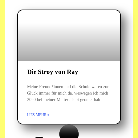
Die Stroy von Ray
Meine Freund*innen und die Schule waren zum
Glück immer für mich da, weswegen ich mich
2020 bei meiner Mutter als bi geoutet hab.
LIES MEHR »