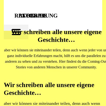
Zum
Inhalt
springen
RATGEBER
BLOG
STORIES
BERATUNG
Wir schreiben alle unsere eigene
Geschichte…
aber wir können sie miteinander teilen, denn auch wenn jeder von u
ganz individuelle Erfahrungen macht, hilft es uns die parallelen zu
anderen zu sehen und zu verstehen. Hier findest du die Coming-Ou
Stories von anderen Menschen in unserer Community.
Wir schreiben alle unsere eigene
Geschichte…
aber wir können sie miteinander teilen, denn auch wenn