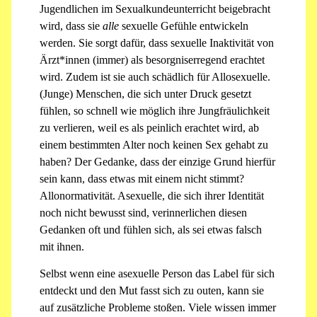
Jugendlichen im Sexualkundeunterricht beigebracht
wird, dass sie
alle
sexuelle Gefühle entwickeln
werden. Sie sorgt dafür, dass sexuelle Inaktivität von
Ärzt*innen (immer) als besorgniserregend erachtet
wird. Zudem ist sie auch schädlich für Allosexuelle.
(Junge) Menschen, die sich unter Druck gesetzt
fühlen, so schnell wie möglich ihre Jungfräulichkeit
zu verlieren, weil es als peinlich erachtet wird, ab
einem bestimmten Alter noch keinen Sex gehabt zu
haben? Der Gedanke, dass der einzige Grund hierfür
sein kann, dass etwas mit einem nicht stimmt?
Allonormativität. Asexuelle, die sich ihrer Identität
noch nicht bewusst sind, verinnerlichen diesen
Gedanken oft und fühlen sich, als sei etwas falsch
mit ihnen.
Selbst wenn eine asexuelle Person das Label für sich
entdeckt und den Mut fasst sich zu outen, kann sie
auf zusätzliche Probleme stoßen. Viele wissen immer