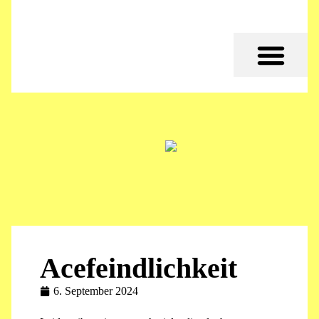
Acefeindlichkeit
6. September 2024